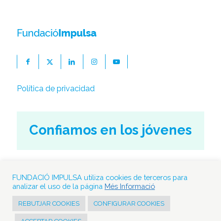
Política de privacidad
Confiamos en los jóvenes
Calle Figueres, 10-12
08500 Vic. Barcelona
FUNDACIÓ IMPULSA utiliza cookies de terceros para
analizar el uso de la página
Més Informació
hola@fundacioimpulsa.org
REBUTJAR COOKIES
CONFIGURAR COOKIES
www.fundacioimpulsa.org