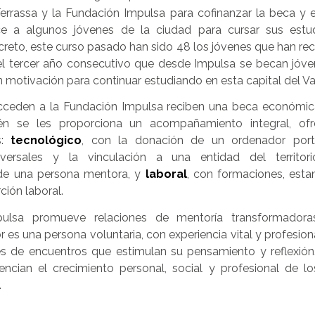
errassa y la Fundación Impulsa para cofinanzar la beca y
e a algunos jóvenes de la ciudad para cursar sus est
creto, este curso pasado han sido 48 los jóvenes que han re
 el tercer año consecutivo que desde Impulsa se becan jóve
n motivación para continuar estudiando en esta capital del Va
ceden a la Fundación Impulsa reciben una beca económica 
ién se les proporciona un acompañamiento integral, of
s:
tecnológico
, con la donación de un ordenador port
sversales y la vinculación a una entidad del territor
e una persona mentora, y
laboral
, con formaciones, esta
ción laboral.
ulsa promueve relaciones de mentoría transformadora
 es una persona voluntaria, con experiencia vital y profesi
és de encuentros que estimulan su pensamiento y reflexión
ncian el crecimiento personal, social y profesional de l
.