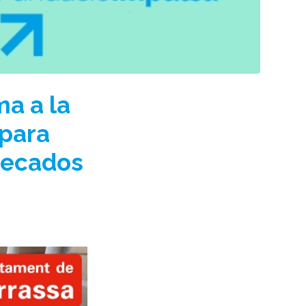
a a la
 para
 becados