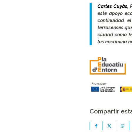
Carles Cuyàs
, 
este apoyo eco
continuidad e
terrasenses qu
ciudad como Ter
los encamina h
Compartir est