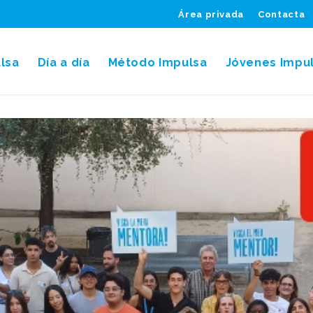
Área privada
Contacta
lsa
Día a día
Método Impulsa
Jóvenes Impu