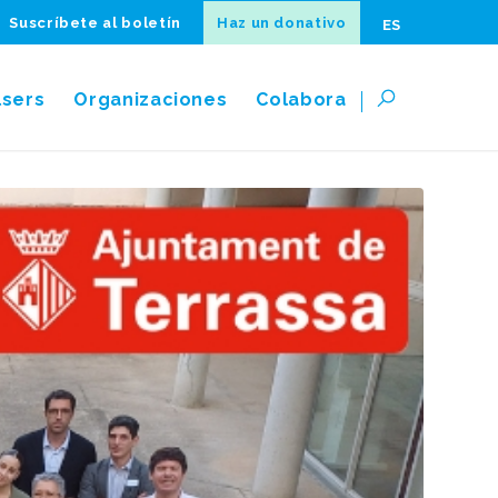
Suscríbete al boletín
Haz un donativo
ES
lsers
Organizaciones
Colabora