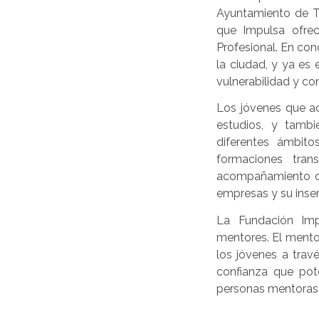
Ayuntamiento de T
que Impulsa ofrec
Profesional. En con
la ciudad, y ya es
vulnerabilidad y co
Los jóvenes que ac
estudios, y tamb
diferentes ámbito
formaciones tran
acompañamiento d
empresas y su inser
La Fundación Imp
mentores. El mentor
los jóvenes a trav
confianza que pote
personas mentoras