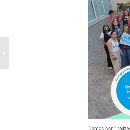
Finalizamos el proceso
de selección con más
de 300 solicitudes
recibidas para...
Damos por finaliza