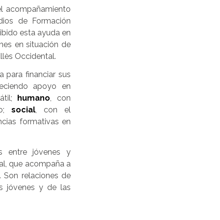
 el acompañamiento
udios de Formación
cibido esta ayuda en
nes en situación de
llès Occidental.
para financiar sus
reciendo apoyo en
átil;
humano
, con
io;
social
, con el
ncias formativas en
s entre jóvenes y
onal, que acompaña a
. Son relaciones de
os jóvenes y de las