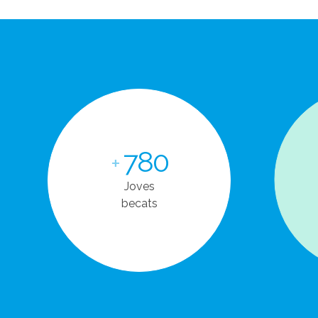
780
+
Joves
becats