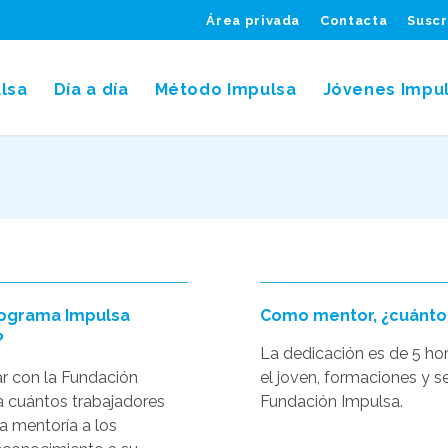
Área privada
Contacta
Suscr
lsa
Día a día
Método Impulsa
Jóvenes Impu
Programa Impulsa
Como mentor, ¿cuánto
?
La dedicación es de 5 ho
ar con la Fundación
el joven, formaciones y s
a cuántos trabajadores
Fundación Impulsa.
la mentoría a los