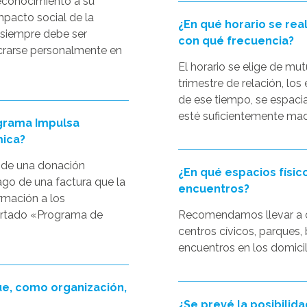
econocimiento a su
mpacto social de la
¿En qué horario se rea
 siempre debe ser
con qué frecuencia?
lucrarse personalmente en
El horario se elige de mu
trimestre de relación, lo
de ese tiempo, se espacia
esté suficientemente madu
ograma Impulsa
mica?
 de una donación
¿En qué espacios físi
ago de una factura que la
encuentros?
rmación a los
partado «Programa de
Recomendamos llevar a c
centros cívicos, parques,
encuentros en los domicili
e, como organización,
¿Se prevé la posibilida