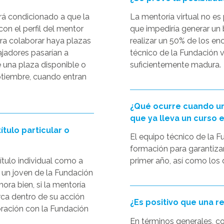
ará condicionado a que la
La mentoría virtual no es
on el perfil del mentor
que impediría generar un 
ra colaborar haya plazas
realizar un 50% de los en
ajadores pasarían a
técnico de la Fundación v
e una plaza disponible o
suficientemente madura.
eptiembre, cuando entran
¿Qué ocurre cuando un
que ya lleva un curso 
tulo particular o
El equipo técnico de la F
formación para garantiza
ítulo individual como a
primer año, así como los 
 un joven de la Fundación
ora bien, si la mentoría
arca dentro de su acción
¿Es positivo que una r
oración con la Fundación
En términos generales, c