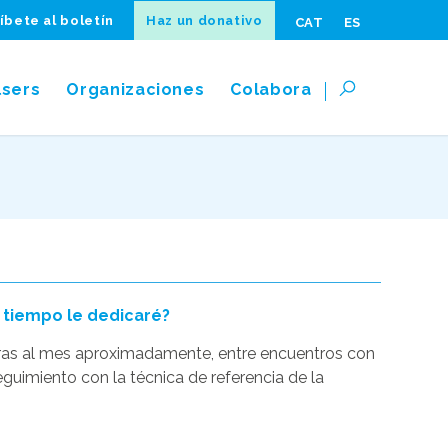
íbete al boletín
Haz un donativo
CAT
ES
lsers
Organizaciones
Colabora
 tiempo le dedicaré?
ras al mes aproximadamente, entre encuentros con
eguimiento con la técnica de referencia de la