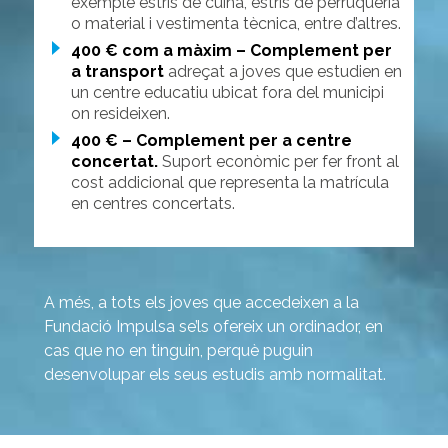
exemple estris de cuina, estris de perruqueria
o material i vestimenta tècnica, entre d’altres.
400 € com a màxim – Complement per
a transport
adreçat a joves que estudien en
un centre educatiu ubicat fora del municipi
on resideixen.
400 € – Complement per a centre
concertat.
Suport econòmic per fer front al
cost addicional que representa la matrícula
en centres concertats.
A més, a tots els joves que accedeixen a la
Fundació Impulsa se’ls ofereix un ordinador, en
cas que no en tinguin, perquè puguin
desenvolupar els seus estudis amb normalitat.