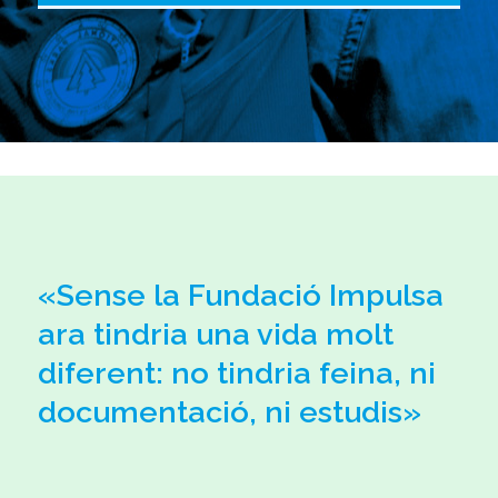
«Sense la Fundació Impulsa
ara tindria una vida molt
diferent: no tindria feina, ni
documentació, ni estudis»