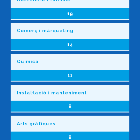
19
Comerç i màrqueting
14
Química
11
Instal·lació i manteniment
8
Arts gràfiques
8