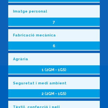
Imatge personal
7
Fabricació mecànica
6
Agrària
1 (2GM - 1GS)
Seguretat i medi ambient
2 (2GM - 1GS)
Tèxtil, confecció i pell