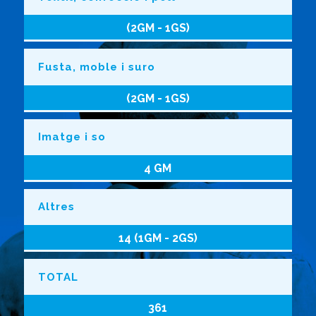
(2GM - 1GS)
Fusta, moble i suro
(2GM - 1GS)
Imatge i so
4 GM
Altres
14 (1GM - 2GS)
TOTAL
361