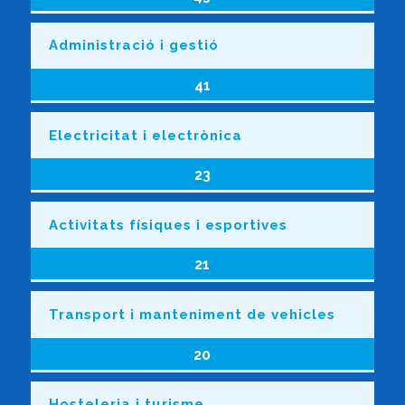
Administració i gestió
41
Electricitat i electrònica
23
Activitats físiques i esportives
21
Transport i manteniment de vehicles
20
Hosteleria i turisme