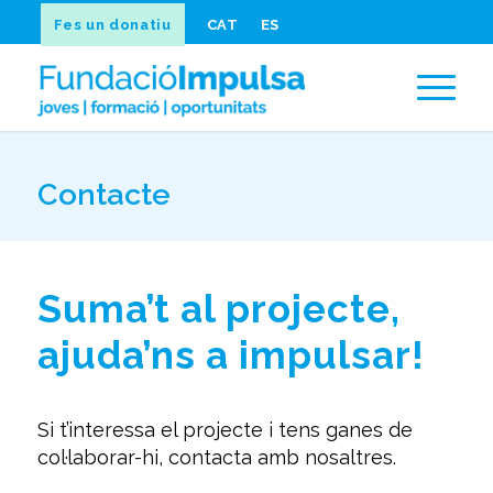
Fes un donatiu
CAT
ES
Contacte
Suma’t al projecte,
ajuda
’
ns a impulsar!
Si t’interessa el projecte i tens ganes de
col·laborar-hi, contacta amb nosaltres.