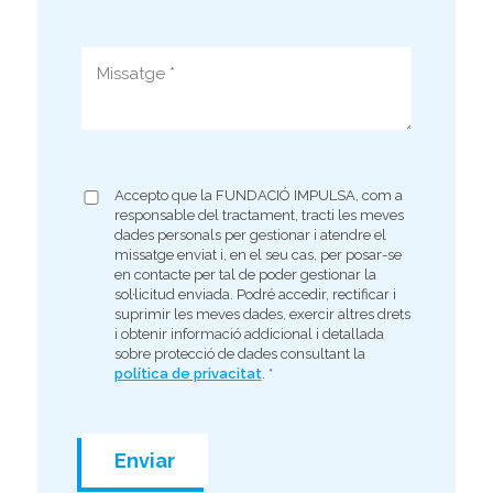
Accepto que la FUNDACIÓ IMPULSA, com a
responsable del tractament, tracti les meves
dades personals per gestionar i atendre el
missatge enviat i, en el seu cas, per posar-se
en contacte per tal de poder gestionar la
sol·licitud enviada. Podré accedir, rectificar i
suprimir les meves dades, exercir altres drets
i obtenir informació addicional i detallada
sobre protecció de dades consultant la
política de privacitat
.
*
Enviar