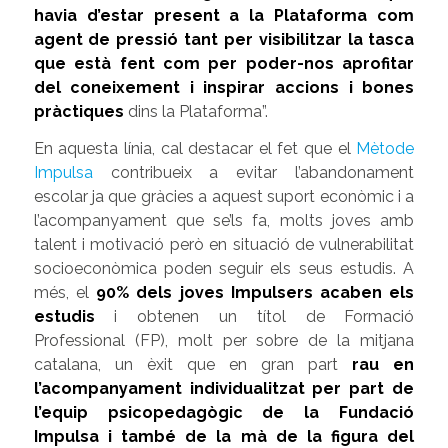
havia d’estar present a la Plataforma com
agent de pressió tant per visibilitzar la tasca
que està fent com per poder-nos aprofitar
del coneixement i inspirar accions i bones
pràctiques
dins la Plataforma”.
En aquesta línia, cal destacar el fet que el
Mètode
Impulsa
contribueix a evitar l’abandonament
escolar ja que gràcies a aquest suport econòmic i a
l’acompanyament que se’ls fa, molts joves amb
talent i motivació però en situació de vulnerabilitat
socioeconòmica poden seguir els seus estudis. A
més, el
90% dels joves Impulsers acaben els
estudis
i obtenen un títol de Formació
Professional (FP), molt per sobre de la mitjana
catalana, un èxit que en gran part
rau en
l’acompanyament individualitzat per part de
l’equip psicopedagògic de la Fundació
Impulsa i també de la mà de la figura del