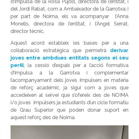
d’Impulsa de la Rosa Pujols, directora de l’entitat, i
del Jordi Rabat,
com a Ambaixador de la Garrotxa; i
per part de
Noima, els va acompanyar l’Anna
Monells, directora de l’entitat, i l’Àngel Serrat,
director tècnic.
Aquest acord estableix les bases per a una
col·laboració estratègica que permetrà
derivar
joves entre ambdues entitats segons el seu
perfil
, la cessió d’espais per a l’acció formativa
d’Impulsa a la Garrotxa i complementar
l’acompanyament dels joves Impulsers en matèria
de reforç acadèmic, ja sigui com a joves que
accedeixen al servei que s’ofereix des de NOIMA
i/o joves Impulsers ja estudiants d’un cicle formatiu
de Grau Superior que poden donar suport en
aquest reforç des de Noima.