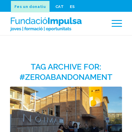
Fes un donatiu
CAT
ES
TAG ARCHIVE FOR:
#ZEROABANDONAMENT