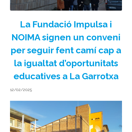
La Fundació Impulsa i
NOIMA signen un conveni
per seguir fent camí cap a
la igualtat d’oportunitats
educatives a La Garrotxa
12/02/2025