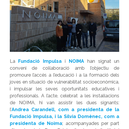
La
Fundació Impulsa
i
NOIMA
han signat un
conveni de col·laboració amb l’objectiu de
promoure l’accés a l’educació i a la formació dels
joves en situació de vulnerabilitat socioeconòmica,
i impulsar les seves oportunitats educatives i
professionals. A l’acte, celebrat a les instal·lacions
de NOIMA, hi van assistir les dues signants:
l’
Andrea Carandell, com a presidenta de la
Fundació Impulsa, i la Sílvia Domènec, com a
presidenta de Noima
; acompanyades per part