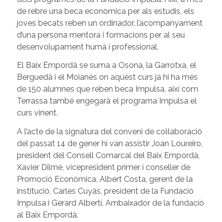
de rebre una beca econòmica per als estudis, els
joves becats reben un ordinador, l’acompanyament
d’una persona mentora i formacions per al seu
desenvolupament humà i professional.
El Baix Empordà se suma a Osona, la Garrotxa, el
Berguedà i el Moianès on aquest curs ja hi ha més
de 150 alumnes que reben beca Impulsa, així com
Terrassa també engegarà el programa Impulsa el
curs vinent.
A l’acte de la signatura del conveni de col·laboració
del passat 14 de gener hi van assistir Joan Loureiro,
president del Consell Comarcal del Baix Empordà,
Xavier Dilmé, vicepresident primer i conseller de
Promoció Econòmica, Albert Costa, gerent de la
institució, Carles Cuyàs, president de la Fundació
Impulsa i Gerard Albertí, Ambaixador de la fundació
al Baix Empordà.