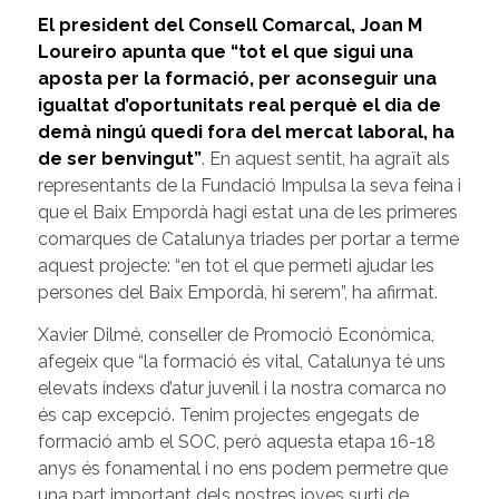
El president del Consell Comarcal, Joan M
Loureiro apunta que “tot el que sigui una
aposta per la formació, per aconseguir una
igualtat d’oportunitats real perquè el dia de
demà ningú quedi fora del mercat laboral, ha
de ser benvingut”
. En aquest sentit, ha agraït als
representants de la Fundació Impulsa la seva feina i
que el Baix Empordà hagi estat una de les primeres
comarques de Catalunya triades per portar a terme
aquest projecte: “en tot el que permeti ajudar les
persones del Baix Empordà, hi serem”, ha afirmat.
Xavier Dilmé, conseller de Promoció Econòmica,
afegeix que “la formació és vital, Catalunya té uns
elevats índexs d’atur juvenil i la nostra comarca no
és cap excepció. Tenim projectes engegats de
formació amb el SOC, però aquesta etapa 16-18
anys és fonamental i no ens podem permetre que
una part important dels nostres joves surti de