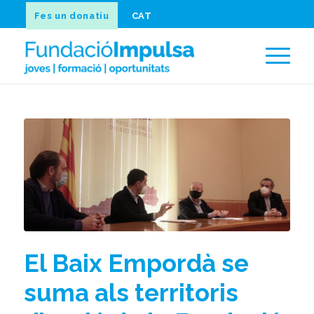
Fes un donatiu
CAT
El Baix Empordà se
suma als territoris