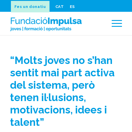
Fes un donatiu
CAT
ES
“Molts joves no s’han
sentit mai part activa
del sistema, però
tenen il·lusions,
motivacions, idees i
talent”