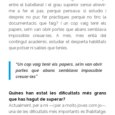
entre el batxillerat i el grau superior sense atrevir-
me a fer el pas, perquè pensava: si estudio i
després no puc fer pràctiques perquè no tinc la
documentació, què faig? I un cop vaig tenir els
papers, se’m van obrir portes que abans semblava
impossible creuar-les. A més, més enllà del
contingut acadèmic, estudiar et desperta habilitats
que potser ni sabies que tenies.
“Un cop vaig tenir els papers, se’m van obrir
portes que abans semblava impossible
creuar-les”
Quines han estat les dificultats més grans
que has hagut de superar?
Actualment, per a mi —i per a molts joves com jo—,
una de les dificultats més importants és l’habitatge.