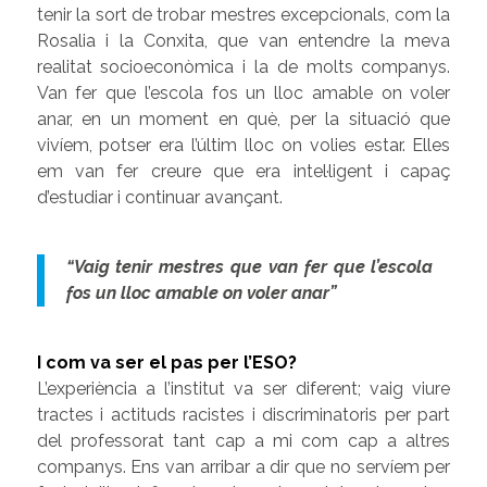
tenir la sort de trobar mestres excepcionals, com la
Rosalia i la Conxita, que van entendre la meva
realitat socioeconòmica i la de molts companys.
Van fer que l’escola fos un lloc amable on voler
anar, en un moment en què, per la situació que
vivíem, potser era l’últim lloc on volies estar. Elles
em van fer creure que era intel·ligent i capaç
d’estudiar i continuar avançant.
“Vaig tenir mestres que van fer que l’escola
fos un lloc amable on voler anar”
I com va ser el pas per l’ESO?
L’experiència a l’institut va ser diferent; vaig viure
tractes i actituds racistes i discriminatoris per part
del professorat tant cap a mi com cap a altres
companys. Ens van arribar a dir que no servíem per