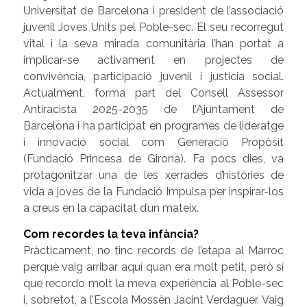
Universitat de Barcelona i president de l’associació
juvenil Joves Units pel Poble-sec. El seu recorregut
vital i la seva mirada comunitària l’han portat a
implicar-se activament en projectes de
convivència, participació juvenil i justícia social.
Actualment, forma part del Consell Assessor
Antiracista 2025-2035 de l’Ajuntament de
Barcelona i ha participat en programes de lideratge
i innovació social com Generació Propòsit
(Fundació Princesa de Girona). Fa pocs dies, va
protagonitzar una de les xerrades d’històries de
vida a joves de la Fundació Impulsa per inspirar-los
a creus en la capacitat d’un mateix.
Com recordes la teva infància?
Pràcticament, no tinc records de l’etapa al Marroc
perquè vaig arribar aquí quan era molt petit, però sí
que recordo molt la meva experiència al Poble-sec
i, sobretot, a l’Escola Mossèn Jacint Verdaguer. Vaig