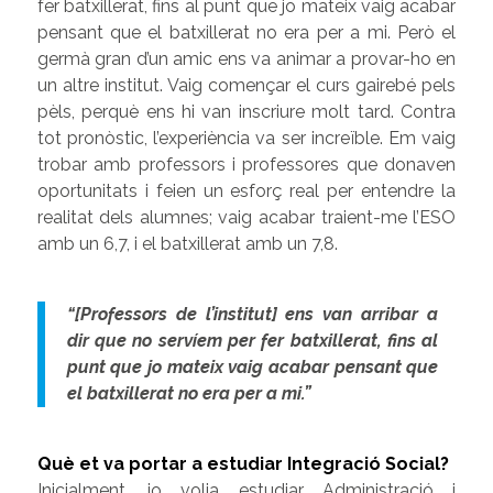
fer batxillerat, fins al punt que jo mateix vaig acabar
pensant que el batxillerat no era per a mi. Però el
germà gran d’un amic ens va animar a provar-ho en
un altre institut. Vaig començar el curs gairebé pels
pèls, perquè ens hi van inscriure molt tard. Contra
tot pronòstic, l’experiència va ser increïble. Em vaig
trobar amb professors i professores que donaven
oportunitats i feien un esforç real per entendre la
realitat dels alumnes; vaig acabar traient-me l’ESO
amb un 6,7, i el batxillerat amb un 7,8.
“[Professors de l’institut] ens van arribar a
dir que no servíem per fer batxillerat, fins al
punt que jo mateix vaig acabar pensant que
el batxillerat no era per a mi.”
Què et va portar a estudiar Integració Social?
Inicialment, jo volia estudiar Administració i