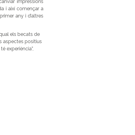
canviar impressions
da i així començar a
rimer any i d’altres
 qual els becats de
ls aspectes positius
té experiència”,