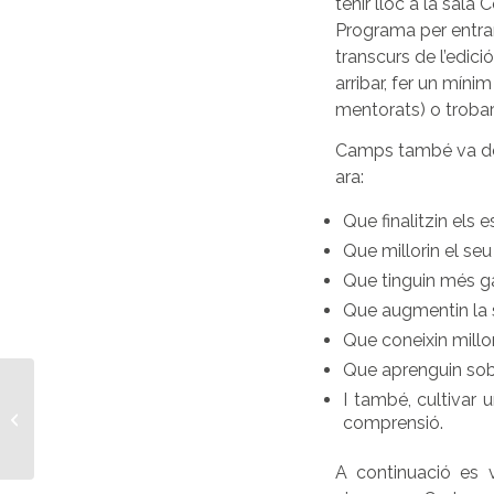
tenir lloc a la sala 
Programa per entra
transcurs de l’edic
arribar, fer un míni
mentorats) o troba
Camps també va des
ara:
Que finalitzin els 
Que millorin el se
Que tinguin més ga
Que augmentin la 
Que coneixin millor
Que aprenguin sob
La Fundació Banc de Sabadell fa
I també, cultivar 
difusió del treball de la Fundació
comprensió.
Impul...
A continuació es 