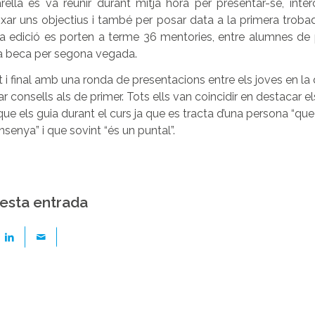
rella es va reunir durant mitja hora per presentar-se, inter
, fixar uns objectius i també per posar data a la primera troba
ta edició es porten a terme 36 mentories, entre alumnes de p
a beca per segona vegada.
t i final amb una ronda de presentacions entre els joves en la
 consells als de primer. Tots ells van coincidir en destacar e
ue els guia durant el curs ja que es tracta d’una persona “que 
ensenya” i que sovint “és un puntal”.
esta entrada