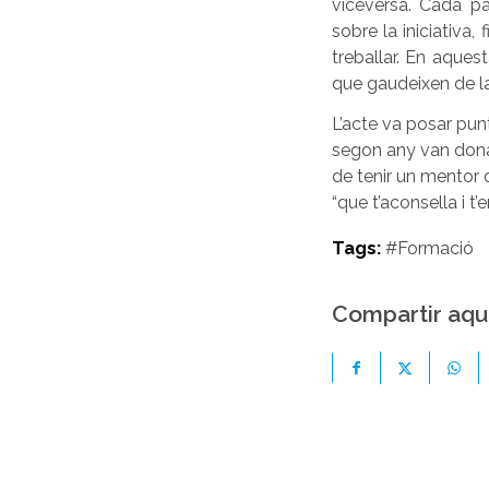
viceversa. Cada pa
sobre la iniciativa
treballar. En aques
que gaudeixen de l
L’acte va posar pun
segon any van donar
de tenir un mentor q
“que t’aconsella i t’
Tags:
#Formació
Compartir aqu