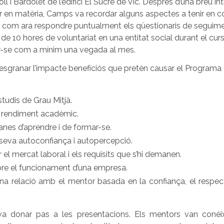
Coll i Bardolet de l’edifici El Sucre de Vic. Després d’una breu i
r en matèria, Camps va recordar alguns aspectes a tenir en 
ió com ara respondre puntualment els qüestionaris de seguimen
m de 10 hores de voluntariat en una entitat social durant el cu
r-se com a mínim una vegada al mes.
granar l’impacte beneficiós que pretén causar el Programa 
estudis de Grau Mitjà.
u rendiment acadèmic.
nes d’aprendre i de formar-se.
seva autoconfiança i autopercepció.
 el mercat laboral i els requisits que s’hi demanen.
re el funcionament d’una empresa.
una relació amb el mentor basada en la confiança, el respecte
va donar pas a les presentacions. Els mentors van conèix