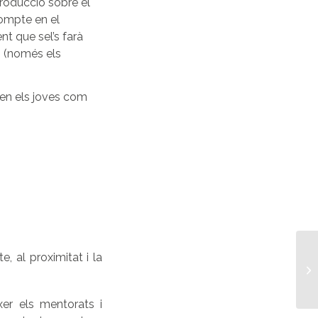
ntroducció sobre el
compte en el
t que sel’s farà
rs (només els
en els joves com
, al proximitat i la
er els mentorats i