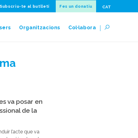
Subscriu-te al butlletí
Fes un donatiu
CAT
sers
Organitzacions
Col·labora
ama
es va posar en
sional de la
duir l’acte que va