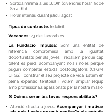
Sortida mínima a les 16:15h (divendres horari fix de
8h a 16h)
Horari intensiu durant juliol i agost
Tipus de contracte:
Indefinit
Vacances:
23 dies laborables
La Fundació Impulsa:
Som una entitat de
referència compromesa amb la igualtat
d’oportunitats per als joves. Treballem perquè cap
talent es perdi, acompanyant nois i noies perquè
puguin completar estudis postobligatoris (CFGM,
CFGS) i construir el seu projecte de vida. Estem en
plena expansió territorial i volem ampliar l’equip
amb professionals apassionats per la nostra missió.
🎯 Quines seran les teves responsabilitats?
Atenció directa a joves:
Acompanyar i motivar
els nois i noies perquè continuïn els estudis