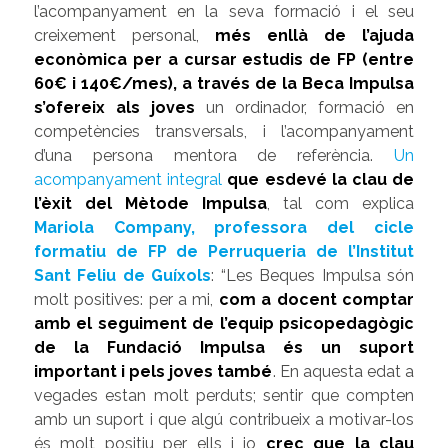
l’acompanyament en la seva formació i el seu
creixement personal,
més enllà de l’ajuda
econòmica per a cursar estudis de FP (entre
60€ i 140€/mes), a través de la Beca Impulsa
s’ofereix als joves
un ordinador, formació en
competències transversals, i l’acompanyament
d’una persona mentora de referència.
Un
acompanyament integral
que esdevé la clau de
l’èxit del Mètode Impulsa
, tal com explica
Mariola Company, professora del cicle
formatiu de FP de Perruqueria de l’Institut
Sant Feliu de Guíxols
: “Les Beques Impulsa són
molt positives: per a mi,
com a docent comptar
amb el seguiment de l’equip psicopedagògic
de la Fundació Impulsa és un suport
important i pels joves també
. En aquesta edat a
vegades estan molt perduts; sentir que compten
amb un suport i que algú contribueix a motivar-los
és
molt positiu per ells i jo
crec que la clau