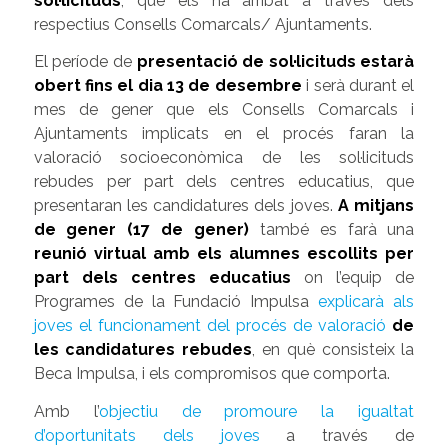
sol·licituds
, que els ha arribat a través dels
respectius Consells Comarcals/ Ajuntaments.
El període de
presentació de sol·licituds estarà
obert fins el dia 13 de desembre
i serà durant el
mes de gener que els Consells Comarcals i
Ajuntaments implicats en el procés faran la
valoració socioeconòmica de les sol·licituds
rebudes per part dels centres educatius, que
presentaran les candidatures dels joves.
A mitjans
de gener (17 de gener)
també es farà una
reunió virtual amb els alumnes escollits per
part dels centres educatius
on l’equip de
Programes de la Fundació Impulsa
explicarà als
joves el funcionament del procés de valoració
de
les candidatures rebudes
, en què consisteix
la
Beca Impulsa, i els compromisos que comporta.
Amb l’
objectiu de promoure la igualtat
d’oportunitats dels joves
a través de