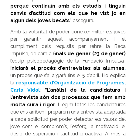
perquè continuïn amb els estudis i tinguin
canvis d’actitud com els que he vist jo en
algun dels joves becats
”, assegura.
Amb la voluntat de poder conèixer millor els joves
per garantir aquest acompanyament i el
cumpliment dels requisits per rebre la Beca
Impulsa, de cara a
finals de gener (23 de gener)
l’equip psicopedagògic de la Fundació Impulsa
iniciarà el procés d’entrevistes als alumnes
,
un procés que s’allargarà fins el 5 d’abril. Ho explica
la
responsable d’Organització de Programes,
Carla Vidal
:
“
L’anàlisi de la candidatura i
l’entrevista són dos processos que fem amb
molta cura i rigor.
Llegim totes les candidatures
que ens arriben i preparem una entrevista adaptada
a cada sol·licitud per poder detectar els valors del
jove com el compromís, l’esforç, la motivació, el
desig de superació i l’actitud proactiva. A més a