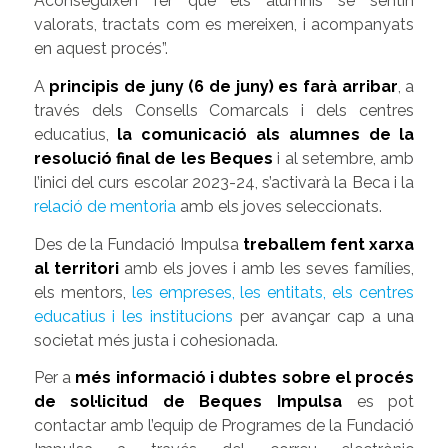
Aconseguixen fer que els alumnis se sentin
valorats, tractats com es mereixen, i acompanyats
en aquest procés”.
A
principis de juny (6 de juny) es farà arribar
, a
través dels Consells Comarcals i dels centres
educatius,
la comunicació als alumnes de la
resolució final de les Beques
i al setembre, amb
l’inici del curs escolar 2023-24, s’activarà la Beca i la
relació de mentoria
amb els joves seleccionats.
Des de la Fundació Impulsa
treballem fent xarxa
al territori
amb els joves i amb les seves famílies,
els mentors,
les empreses, les entitats, els centres
educatius i les institucions
per avançar cap a una
societat més justa i cohesionada.
Per a
més informació i dubtes sobre el procés
de sol·licitud de Beques Impulsa
es pot
contactar amb l’equip de Programes de la Fundació