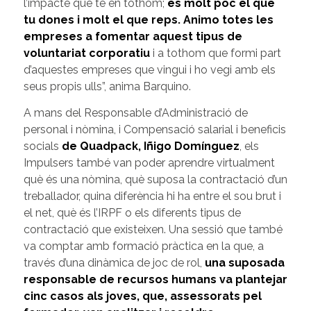
l’impacte que té en tothom;
és molt poc el que
tu dones i molt el que reps. Animo totes les
empreses a fomentar aquest tipus de
voluntariat corporatiu
i a tothom que formi part
d’aquestes empreses que vingui i ho vegi amb els
seus propis ulls”, anima Barquino.
A mans del Responsable d’Administració de
personal i nòmina, i Compensació salarial i beneficis
socials
de Quadpack, Iñigo Domínguez
, els
Impulsers també van poder aprendre virtualment
què és una nòmina, què suposa la contractació d’un
treballador, quina diferència hi ha entre el sou brut i
el net, què és l’IRPF o els diferents tipus de
contractació que existeixen. Una sessió que també
va comptar amb formació pràctica en la que, a
través d’una dinàmica de joc de rol,
una suposada
responsable de recursos humans va plantejar
cinc casos als joves, que, assessorats pel