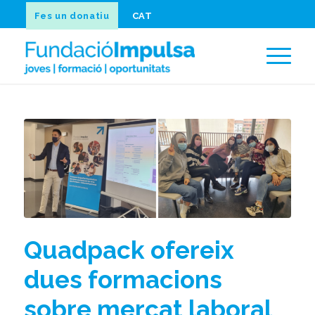
Fes un donatiu
CAT
Quadpack ofereix
dues formacions
sobre mercat laboral