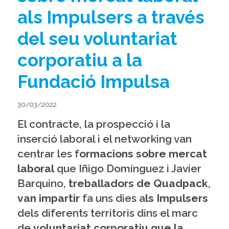
als Impulsers a través
del seu voluntariat
corporatiu a la
Fundació Impulsa
30/03/2022
El contracte, la prospecció i la
inserció laboral i el networking van
centrar les f
ormacions sobre mercat
laboral
que Iñigo Domínguez i Javier
Barquino,
treballadors de Quadpack
,
van impartir
fa uns dies a
ls Impulsers
dels diferents territoris dins el marc
de
voluntariat corporatiu que la