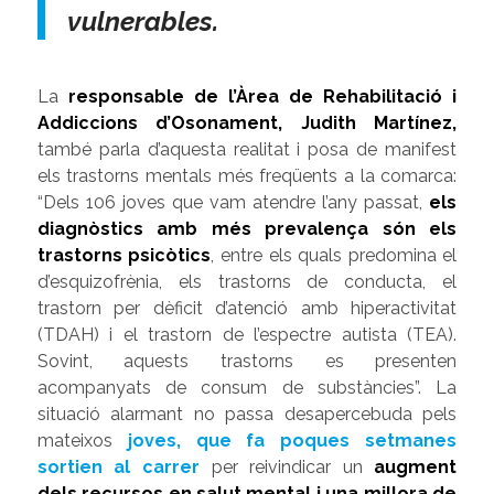
vulnerables.
La
responsable de l’Àrea de Rehabilitació i
Addiccions d’Osonament, Judith Martínez,
també parla d’aquesta realitat i posa de manifest
els trastorns mentals més freqüents a la comarca:
“
Dels 106 joves que vam atendre l’any passat,
els
diagnòstics amb més prevalença són els
trastorns psicòtics
, entre els quals predomina el
d’esquizofrènia, els trastorns de conducta, el
trastorn per dèficit d’atenció amb hiperactivitat
(TDAH) i el trastorn de l’espectre autista (TEA).
Sovint, aquests trastorns es presenten
acompanyats de consum de substàncies
”. La
situació alarmant no passa desapercebuda pels
mateixos
joves, que fa poques setmanes
sortien al carrer
per reivindicar un
augment
dels recursos en salut mental i una millora de