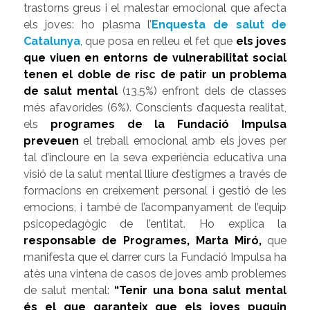
trastorns greus i el malestar emocional que afecta
els joves: ho plasma l’
Enquesta de salut de
Catalunya
, que posa en relleu el fet que
els joves
que viuen en entorns de vulnerabilitat social
tenen el doble de risc de patir un problema
de salut mental
(13,5%) enfront dels de classes
més afavorides (6%). Conscients d’aquesta realitat,
els
programes de la Fundació Impulsa
preveuen
el treball emocional amb els joves per
tal d’incloure en la seva experiència educativa una
visió de la salut mental lliure d’estigmes
a través de
formacions en creixement personal i gestió de les
emocions, i també de l’acompanyament de l’equip
psicopedagògic de l’entitat. Ho explica la
responsable de Programes, Marta Miró,
que
manifesta que el darrer curs la Fundació Impulsa ha
atès una vintena de casos de joves amb problemes
de salut mental:
“
Tenir una bona salut mental
és el que garanteix que els joves puguin