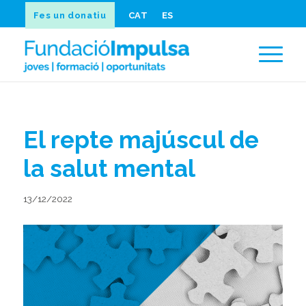
Fes un donatiu
CAT
ES
El repte majúscul de
la salut mental
13/12/2022