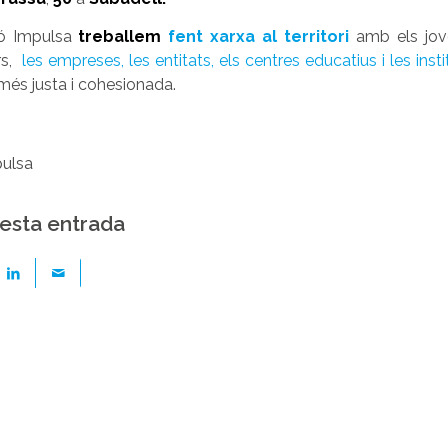
ió Impulsa
treballem
fent xarxa al territori
amb els jov
rs,
les empreses, les entitats, els centres educatius i les inst
més justa i cohesionada.
ulsa
esta entrada