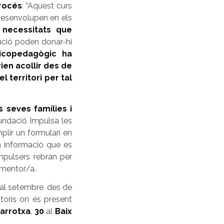
procés
:
“Aquest curs
desenvolupen en els
 necessitats que
dació poden donar-hi
sicopedagògic ha
en acollir des de
 territori per tal
s seves famílies i
Fundació Impulsa les
plir un formulari en
a informació que es
mpulsers rebran per
u mentor/a.
 al setembre, des de
toris on és present
arrotxa
,
30
al
Baix