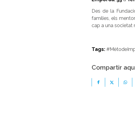
Des de la Fundac
famílies, els mento
cap a una societat 
Tags:
#MètodeImp
Compartir aqu