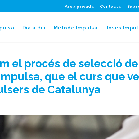
Àrea privada
Contacta
Subsc
pulsa
Dia a dia
Mètode Impulsa
Joves Impul
em el procés de selecció de
mpulsa, que el curs que ve
lsers de Catalunya