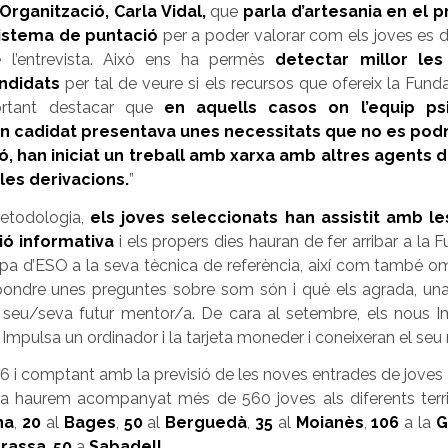
Organització, Carla Vidal,
que
parla d’artesania en el 
istema de puntació
per a poder valorar com els joves es 
e l’entrevista. Això ens ha permès
detectar millor les
ndidats
per tal de veure si els recursos que ofereix la Fun
ortant destacar que
en aquells casos on l’equip p
n cadidat presentava unes necessitats que no es podri
, han iniciat un treball amb xarxa amb altres agents del
les derivacions.
”
etodologia,
els joves seleccionats han assistit amb le
ió informativa
i els propers dies hauran de fer arribar a la 
tapa d’ESO a la seva tècnica de referència, així com també om
pondre unes preguntes sobre som són i què els agrada, un
seu/seva futur mentor/a. De cara al setembre, els nous I
 Impulsa un ordinador i la tarjeta moneder i coneixeran el se
6 i comptant amb la previsió de les noves entrades de joves
a haurem acompanyat més de 560 joves als diferents terri
na
,
20
al
Bages
,
50
al
Berguedà
,
35
al
Moianès
,
106
a la
G
rrassa
,
50
a
Sabadell.