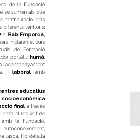
eca de la Fundació
ue se sumen als que
de matriculació dels
s diferents territoris:
2
al
Baix Empordà
,
sers
iniciaran el curs
tudis de Formació
dor portàtil;
humà
,
b l’acompanyament
sa, i
laboral
, amb
 centres educatius
ió socioeconòmica
ecció final
a través
r amb el requisit de
s amb la Fundació,
s i autoconeixement,
a tasca. Ho detalla