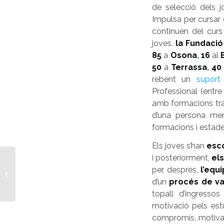
de selecció dels 
Impulsa per cursar
continuen del curs 
joves,
la Fundació
85
a
Osona
,
16
al
50
a
Terrassa
,
40
rebent un
suport 
Professional (ent
amb formacions trans
d’una persona men
formacions i estad
Els
joves s’han
esco
i posteriorment,
el
Signem un conveni de
per, després,
l’equ
col·laboració amb
Osonament per
d’un
procés de va
treballar
topall d’ingresso
conjuntament...
motivació pels estu
compromís, motivac