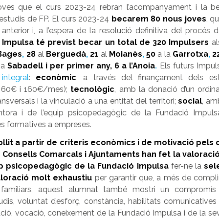
joves que el curs 2023-24 rebran l’acompanyament i la b
 estudis de FP. El curs 2023-24
becarem 80 nous joves
, q
anterior i, a l’espera de la resolució definitiva del procés 
 Impulsa té previst becar un total de 320 Impulsers
al
Bages
,
28
al
Berguedà
,
21
al
Moianès
,
50
a la
Garrotxa
,
2
a
Sabadell i per primer any, 6 a l’Anoia
.
Els futurs Impul
integral
:
econòmic
, a través del finançament dels es
re 60€ i 160€/mes);
tecnològic
, amb la donació d’un ordina
versals i la vinculació a una entitat del territori;
social
, am
tora i de l’equip psicopedagògic de la Fundació Impul
es formatives a empreses.
llit a partir de criteris econòmics i de motivació pels
s Consells Comarcals i Ajuntaments han fet la valorac
ip psicopedagògic de la Fundació Impulsa
fer-ne la
sel
loració molt exhaustiu
per garantir que, a més de compli
s familiars, aquest alumnat també mostri un compromí
dis, voluntat d’esforç, constància, habilitats comunicative
ió, vocació, coneixement de la Fundació Impulsa i de la sev