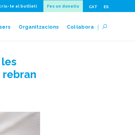
riu-te al butlletí
Fes un donatiu
CAT
ES
sers
Organitzacions
Col·labora
 les
 rebran