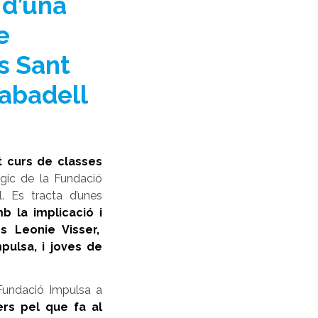
 d’una
e
s Sant
Sabadell
 curs de classes
ògic de la Fundació
. Es tracta d’unes
 la implicació i
ès Leonie Visser,
pulsa, i joves de
Fundació Impulsa a
rs pel que fa al