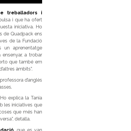
e treballadors i
pulsa i que ha ofert
uesta iniciativa. Ho
es de Quadpack ens
joves de la Fundació
s un aprenentatge
 ensenyar, a trobar
orto que també em
’altres àmbits”.
 professora d’anglès
asses.
 Ho explica la Tania
 les iniciatives que
s coses que més han
versa”, detalla.
ndació
, que es van