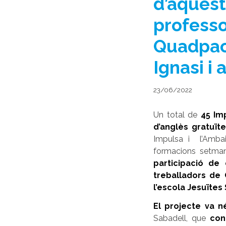
d’aquest
professo
Quadpack
Ignasi i
23/06/2022
Un total de
45 Im
d’anglès gratuït
Impulsa i l’Ambai
formacions setman
participació de
treballadors de 
l’escola Jesuïtes 
El projecte va n
Sabadell, que
con