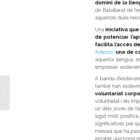
domini de la lle
de Batxillerat de l’
aquestes dues nece
Una
iniciativa qu
de potenciar l’a
facilita l’accés d
Adecco
,
una de ca
aquesta llengua 
empreses, esdeveni
A banda d’esdeven
Signem un conveni de
també han esdevi
col·laboració amb
voluntariat corpo
Càritas Diocesana de
voluntariat
i els Im
Vic
un dels joves de l’
sigut molt positiva
significatives pel q
mesura que ha pass
establir una bona r