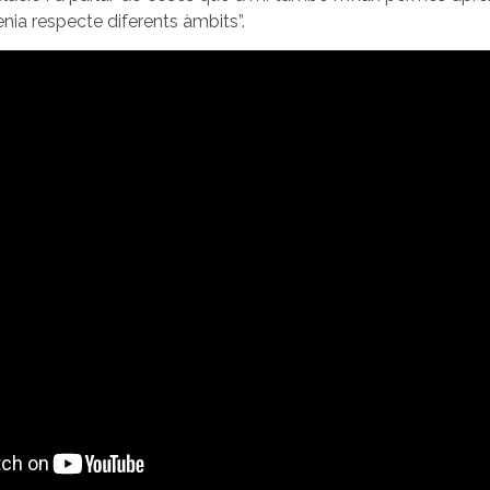
tenia respecte diferents àmbits
”.