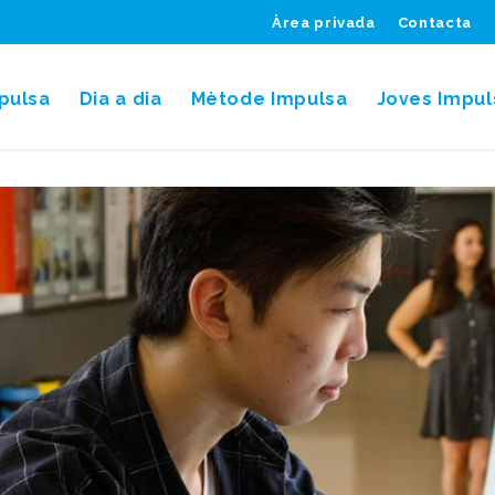
Àrea privada
Contacta
pulsa
Dia a dia
Mètode Impulsa
Joves Impul