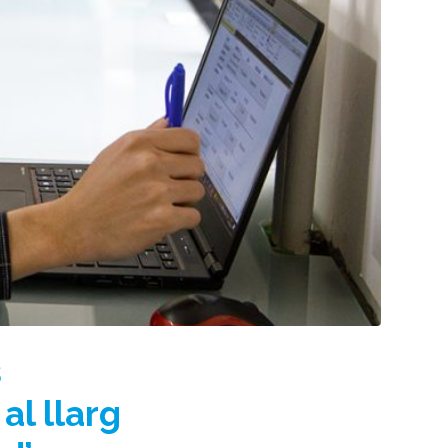
s
al llarg