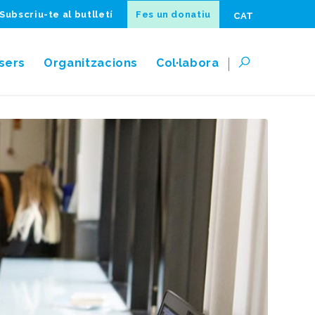
Subscriu-te al butlletí
Fes un donatiu
CAT
sers
Organitzacions
Col·labora