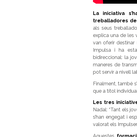
La iniciativa s
treballadores d
als seus treballado
explica una de les 
van oferir destinar
Impulsa i
ha est
bidireccional
: la j
maneres de transm
pot servir a nivell 
Finalment,
també s’
que a títol individu
Les tres iniciati
Nadal: “Tant els jo
s’han engegat i es
valorat els Impulser
Aquestes
formaci