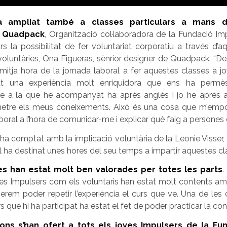
’ha ampliat també a
classes particulars a mans d
e Quadpack
, Organització col·laboradora de la Fundació Im
rs la possibilitat de fer voluntariat corporatiu a través d’aq
voluntàries,
Ona Figueras, sènrior designer de Quadpack
: “D
 mitja hora de la jornada laboral a fer aquestes classes a 
at una experiència molt enriquidora que ens ha permè
ove a la que he acompanyat ha après anglès i jo
he après a
etre els meus coneixements.
Això és una cosa que m’emp
laboral a l’hora de comunicar-me i explicar què faig a persones d
ha comptat amb la implicació voluntària de la Leonie Visser,
al ha destinat unes hores del seu temps a impartir aquestes cl
ves han estat molt ben valorades per totes les parts
.
ves Impulsers com els voluntaris han estat molt contents amb
perem poder repetir l’experiència el curs que ve. Una de le
s que hi ha participat ha estat el fet de poder practicar la con
ons s’han ofert a tots els joves Impulsers de la Fu