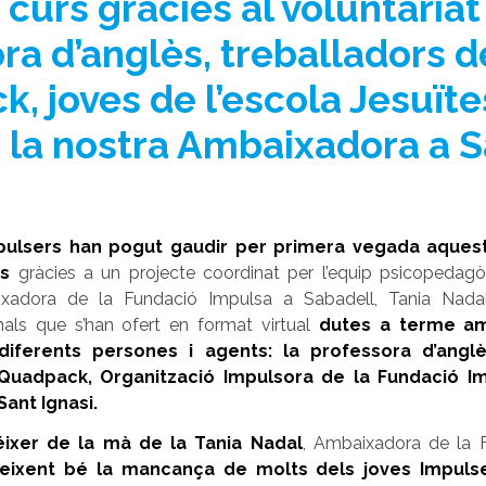
 curs gràcies al voluntariat
ra d’anglès, treballadors d
, joves de l’escola Jesuïte
 a la nostra Ambaixadora a 
pulsers han pogut gaudir per primera vegada aquest
es
gràcies a un projecte coordinat per l’equip psicopedag
xadora de la Fundació Impulsa a Sabadell, Tania Nadal
als que s’han ofert en format virtual
dutes a terme amb
 diferents persones i agents
: la professora d’angl
Quadpack, Organització Impulsora de la Fundació Im
Sant Ignasi.
éixer de la mà de la Tania Nada
l
, Ambaixadora de la 
eixent bé la mancança de molts dels joves Impulse