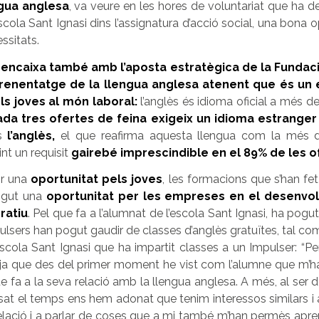
ngua anglesa
, va veure en les hores de voluntariat que ha de
escola Sant Ignasi dins l’assignatura d’acció social, una bona 
ssitats.
e encaixa
també
amb l’aposta estratègica de la Fundaci
prenentatge de la llengua anglesa
atenent que és un 
els joves al món laboral:
l’anglès és idioma oficial a més d
da tres ofertes de feina exigeix un idioma estranger
és
l’anglès,
el que reafirma aquesta llengua com la més 
nt un requisit
gairebé imprescindible en el 89% de les o
ir una
oportunitat pels joves
, les formacions que s’han fe
ngut
una
oportunitat per les empreses en el desenvo
ratiu
.
Pel que fa a l’
alumnat de l’escola Sant Ignasi,
ha pogu
pulsers han pogut gaudir de classes d’anglès gratuïtes, tal co
escola Sant Ignasi
que ha impartit classes a un Impulser: “P
ja que des del primer moment he vist com l’alumne que m’ha 
ue fa a la seva relació amb la llengua anglesa. A més, al ser 
at el temps ens hem adonat que tenim interessos similars i a
elació i a parlar de coses que a
mi també m’han permès aprend