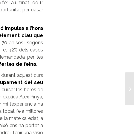
 fer l’alumnat de 1r
oportunitat per casar
ó Impulsa a l’hora
element clau que
e 70 països i segons
i el 92% dels casos
demandada per les
fertes de feina.
t durant aquest curs
lupament del seu
t
cursar les hores de
m explica
Àlex Pinya,
er mi
l’experiència ha
tocat feia millores
de la mateixa edat, a
ixò ens ha portat a
re i tenir una visió