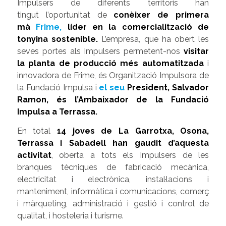
Impulsers de diferents territoris han
tingut l’oportunitat de
conèixer de primera
mà
Frime,
líder en la comercialització de
tonyina sostenible
.
L’empresa, que ha obert les
seves portes als Impulsers permetent-nos
visitar
la planta de producció més automatitzada
i
innovadora de Frime,
és Organització Impulsora de
la Fundació Impulsa i
el seu
President, Salvador
Ramon, és l’Ambaixador de la Fundació
Impulsa a Terrassa.
En total
14 joves de La Garrotxa, Osona,
Terrassa i Sabadell han gaudit d’aquesta
activitat
, oberta a tots els Impulsers de les
branques tècniques
de fabricació mecànica,
electricitat i electrònica, instal·lacions i
manteniment, informàtica i comunicacions, comerç
i màrqueting, administració i gestió i control de
qualitat, i hosteleria i turisme.