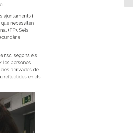
ó.
s ajuntaments i
 que necessiten
al (FP). Se’ls
ecundària
 risc, segons els
er les persones
ncies derivades de
 reflectides en els