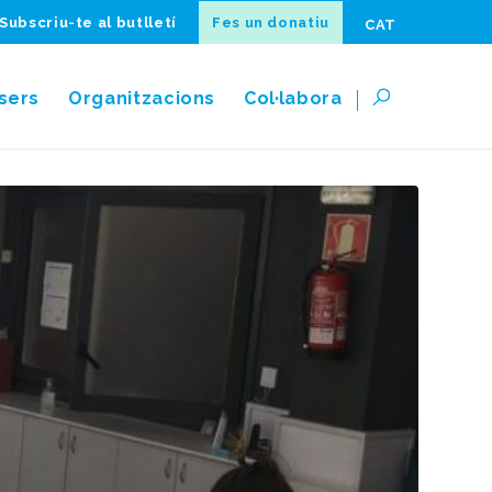
Subscriu-te al butlletí
Fes un donatiu
CAT
sers
Organitzacions
Col·labora