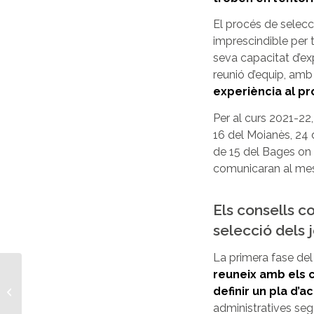
El procés de selecc
imprescindible per t
seva capacitat d’ex
reunió d’equip, amb 
experiència al pr
Per al curs 2021-22,
16 del Moianès, 24 
de 15 del Bages on 
comunicaran al mes
Els consells c
selecció dels 
La primera fase de
Iniciem càpsules
reuneix amb els c
formatives
definir un pla d’a
dinamitzades pels
administratives sego