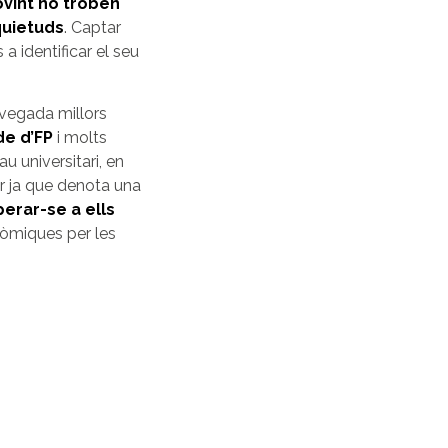
ovint no troben
quietuds
. Captar
 a identificar el seu
 vegada millors
de d’FP
i molts
u universitari, en
r ja que denota una
erar-se a ells
onòmiques per les