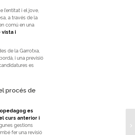
entitat i el jove,
sa, a través de la
s en comú en una
vista i
des de la Garrotxa,
ordà, i una previsió
candidatures es
el procés de
icopedagog es
l curs anterior i
lgunes gestions
ambé fer una revisió