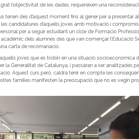
rat l’objectivitat de les dades, requereixen una reconsideraci
us tenen des d’aquest moment fins al gener per a presentar al
 les candidatures d’aquells joves amb motivació i compromís
ersonal per a seguir estudiant un cicle de Formació Profession
 acadèmic dels alumnes des que van començar l’Educació S
 una carta de recomanació.
aquells joves que es trobin en una situació socioeconòmica de
per la Generalitat de Catalunya, i passaran a ser analitzades p
ació. Aquest curs però, caldrà tenir en compte les conseqüè
oltes famílies manifesten la preocupació que no es vegin prou