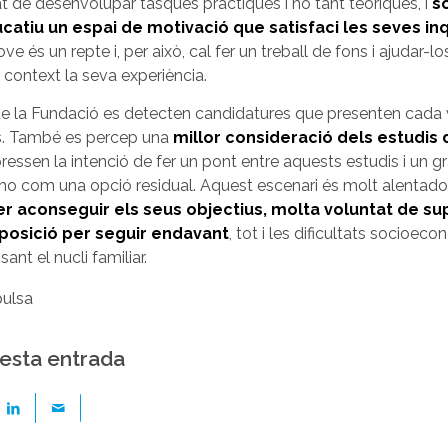
 de desenvolupar tasques pràctiques i no tant teòriques, i
s
catiu un espai de motivació que satisfaci les seves in
ve és un repte i, per això, cal fer un treball de fons i ajudar-los
 context la seva experiència.
 de la Fundació es detecten candidatures que presenten cada
. També es percep una
millor consideració dels estudis 
essen la intenció de fer un pont entre aquests estudis i un gra
o com una opció residual. Aquest escenari és molt alentado
r aconseguir els seus objectius, molta voluntat de sup
sposició per seguir endavant
, tot i les dificultats socioec
ant el nucli familiar.
ulsa
esta entrada