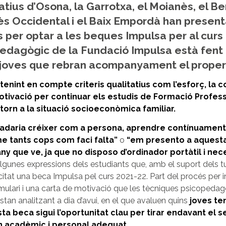
tius d’Osona, la Garrotxa, el Moianès, el Be
lès Occidental i el Baix Empordà han presen
ds per optar a les beques Impulsa per al curs 
pedagògic de la Fundació Impulsa està fent
 joves que rebran acompanyament el proper
tenint en compte criteris qualitatius com l’esforç, la c
tivació per continuar els estudis de Formació Professio
orn a la situació socioeconòmica familiar.
adaria créixer com a persona, aprendre contínuamen
me tants cops com faci falta”
o
“em presento a aquest
’any que ve, ja que no disposo d’ordinador portàtil i nec
lgunes expressions dels estudiants que, amb el suport dels t
icitat una beca Impulsa pel curs 2021-22. Part del procés per in
ulari i una carta de motivació que les tècniques psicopedag
tan analitzant a dia d’avui, en el que avaluen quins
joves te
a beca sigui l’oportunitat clau per tirar endavant el seu
rn acadèmic i personal adequat
.