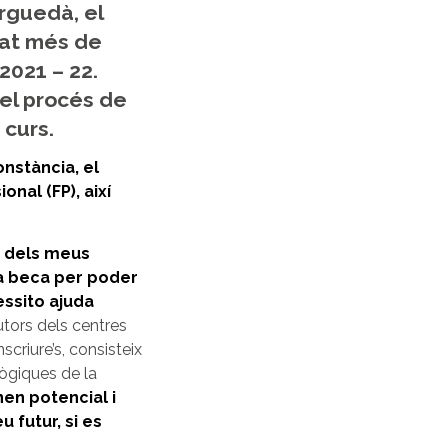
rguedà, el
tat més de
2021 – 22.
 el procés de
 curs.
onstància, el
nal (FP), així
t dels meus
a beca per poder
essito ajuda
utors dels centres
scriure’s, consisteix
ògiques de la
nen potencial i
 futur, si es