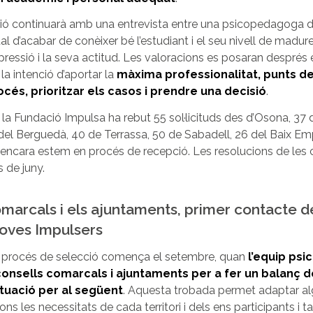
ió continuarà amb una entrevista entre una psicopedagoga de l’
al d’acabar de conèixer bé l’estudiant i el seu nivell de madure
pressió i la seva actitud. Les valoracions es posaran despré
la intenció d’aportar la
màxima professionalitat, punts de 
océs, prioritzar els casos i prendre una decisió
.
 la Fundació Impulsa ha rebut 55 sol·licituds des d’Osona, 37 
del Berguedà, 40 de Terrassa, 50 de Sabadell, 26 del Baix Emp
encara estem en procés de recepció. Les resolucions de les 
 de juny.
omarcals i els ajuntaments, primer contacte d
joves Impulsers
l procés de selecció comença el setembre, quan
l’equip ps
onsells comarcals i ajuntaments per a fer un balanç de
ctuació per al següent
. Aquesta trobada permet adaptar a
ns les necessitats de cada territori i dels ens participants i t