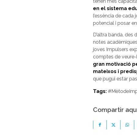
tenen més capacitat
en el sistema edu
l’essència de cada jo
potencial i posar en
D’altra banda, des
notes acadèmiques
joves Impulsers expr
comptes de veure-h
gran motivació pe
mateixos i predi
que pugui estar pass
Tags:
#MètodeImp
Compartir aqu