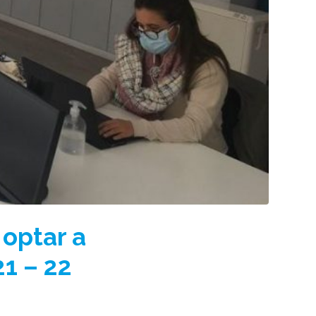
 optar a
21 – 22