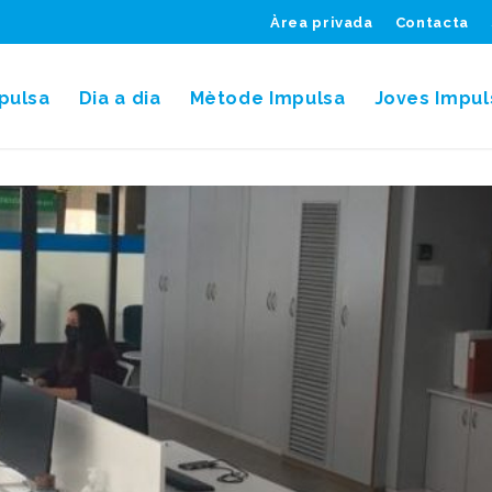
Àrea privada
Contacta
pulsa
Dia a dia
Mètode Impulsa
Joves Impul