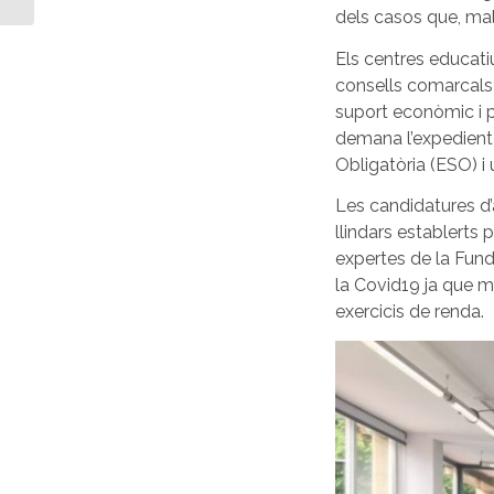
Voluntaris de “la
dels casos que, malg
Caixa”,...
Els centres educati
consells comarcals
suport econòmic i p
demana l’expedient
Obligatòria (ESO) i
Les candidatures d’
llindars establerts 
expertes de la Fund
la Covid19 ja que m
exercicis de renda.