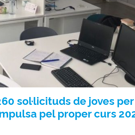
60 sol·licituds de joves per
Impulsa pel proper curs 20