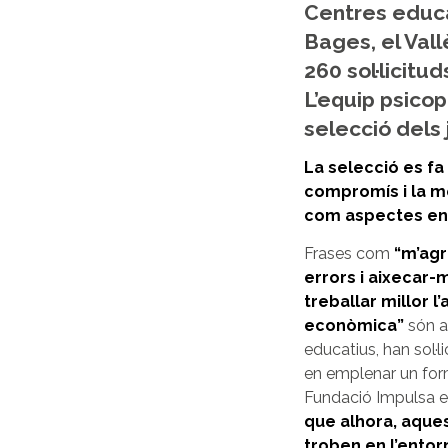
Centres educa
Bages, el Val
260 sol·licitu
L’equip psico
selecció dels
La selecció es fa 
compromís i la mo
com aspectes ent
Frases com
“m’agr
errors i aixecar-
treballar millor l
econòmica”
són a
educatius, han sol·l
en emplenar un form
Fundació Impulsa es
que alhora, aquest
troben en l’ento