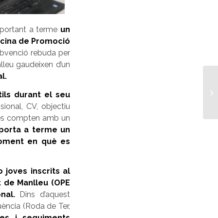
 portant a terme
un
ficina de Promoció
ubvenció rebuda per
leu gaudeixen d’un
al.
ils durant el seu
ional, CV, objectiu
joves compten amb un
 porta a terme un
 moment en què es
 joves inscrits al
t de Manlleu (OPE
nal.
Dins d’aquest
uència (Roda de Ter,
es i seguiments