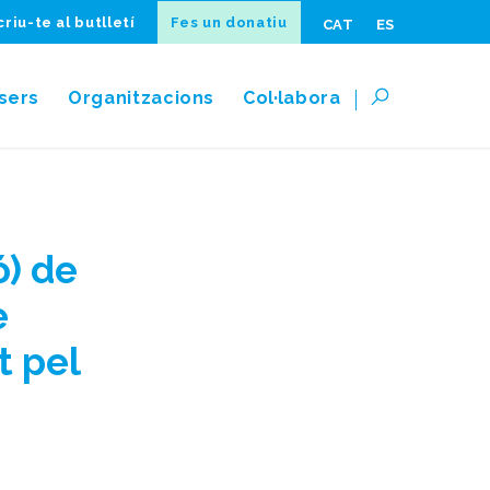
riu-te al butlletí
Fes un donatiu
CAT
ES
sers
Organitzacions
Col·labora
ó) de
e
t pel