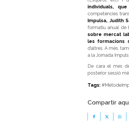
individuals, q
competències transv
Impulsa, Judith 
formatiu anual de 
sobre mercat lab
les formacions 
d’altres. A més, tam
a la Jornada Impulsa
De cara el mes de
posterior sessió més
Tags:
#MètodeImp
Compartir aqu