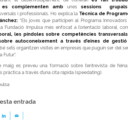
ue es complementen amb
unes
sessions grupals
ersals i professionals. Ho explica la
Tècnica de Program
Sánchez
:
“Els joves que participen al Programa Innovadors
la Fundació Impulsa més enfocat a l’orientació laboral, c
oral, les píndoles sobre competències transversals
sobre autoconeixement a través d’eines de gestió
bé se’ls organitzen visites en empreses que puguin ser del seu
 Futur”.
 maig es preveu una formació sobre l’entrevista de feina
 pràctica a través d’una cita ràpida (speedating).
ulsa
esta entrada