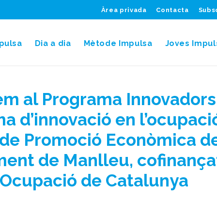
Àrea privada
Contacta
Subsc
pulsa
Dia a dia
Mètode Impulsa
Joves Impul
em al Programa Innovadors
a d’innovació en l’ocupaci
a de Promoció Econòmica d
ment de Manlleu, cofinança
’Ocupació de Catalunya