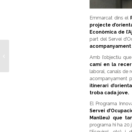
Emmarcat dins el
projecte d’orient
Econòmica de l’A
part del Servei d’
acompanyament en
“Estudiar no és només
aconseguir una
Amb l’objectiu qu
titulació específica, és
camí en la recer
desenvolupar-se...
laboral, canals de 
acompanyament pe
itinerari d’orie
troba cada jove.
El Programa Innov
Servei d’Ocupaci
Manlleu) que ta
programa hi ha 20 j
l’Esquirol, etc) i