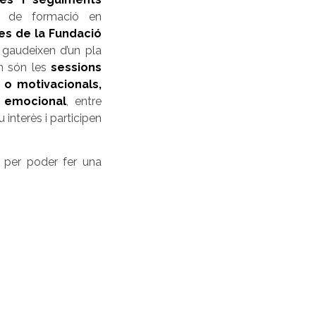
de formació en
es de la Fundació
 gaudeixen d’un
pla
om són les
sessions
 o motivacionals,
 emocional
, entre
 interès i participen
 per poder fer una