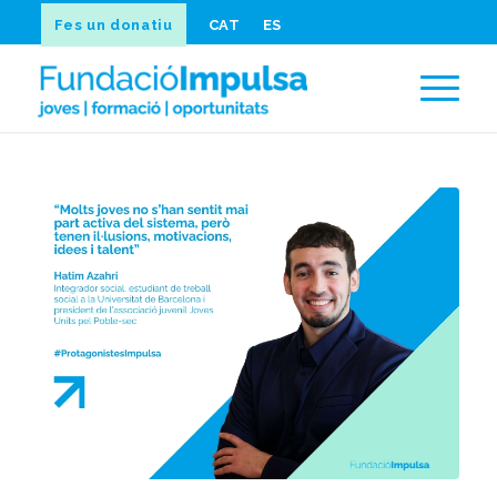
Fes un donatiu
CAT
ES