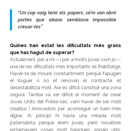
“Un cop vaig tenir els papers, se’m van obrir
portes que abans semblava impossible
creuar-les”
Quines han estat les dificultats més grans
que has hagut de superar?
Actualment, per a mi —i per a molts joves com jo—,
una de les dificultats més importants és l’habitatge.
Haver-te de moure constantment perquè t’apugen
el lloguer o no et renoven el contracte, et
desestabilitza molt. Així és difícil construir una zona
segura. També va ser difícil el moment de crear
Joves Units del Poble-sec; vam haver de ser molt
creatius i innovadors per aconseguir un barri més
digne. Al principi hi havia una mirada molt
paternalista perquè érem joves, però nosaltres
reclamàvem coses molt bàsiques: espais útils,