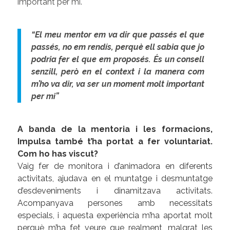
important per mi.
“El meu mentor em va dir que passés el que
passés, no em rendís, perquè ell sabia que jo
podria fer el que em proposés. És un consell
senzill, però en el context i la manera com
m’ho va dir, va ser un moment molt important
per mi”
A banda de la mentoria i les formacions,
Impulsa també t’ha portat a fer voluntariat.
Com ho has viscut?
Vaig fer de monitora i d’animadora en diferents
activitats, ajudava en el muntatge i desmuntatge
d’esdeveniments i dinamitzava activitats.
Acompanyava persones amb necessitats
especials, i aquesta experiència m’ha aportat molt
perquè m’ha fet veure que realment, malgrat les