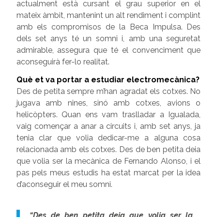
actualment està cursant el grau superior en el
mateix àmbit, mantenint un alt rendiment i complint
amb els compromisos de la Beca Impulsa. Des
dels set anys té un somni i, amb una seguretat
admirable, assegura que té el convenciment que
aconseguirà fer-lo realitat.
Què et va portar a estudiar electromecànica?
Des de petita sempre m’han agradat els cotxes. No
jugava amb nines, sinó amb cotxes, avions o
helicòpters. Quan ens vam traslladar a Igualada,
vaig començar a anar a circuits i, amb set anys, ja
tenia clar que volia dedicar-me a alguna cosa
relacionada amb els cotxes. Des de ben petita deia
que volia ser la mecànica de Fernando Alonso, i el
pas pels meus estudis ha estat marcat per la idea
d’aconseguir el meu somni.
“Des de ben petita deia que volia ser la