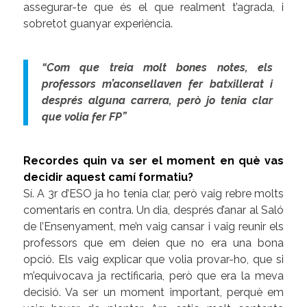
assegurar-te que és el que realment t’agrada, i
sobretot guanyar experiència.
“Com que treia molt bones notes, els
professors m’aconsellaven fer batxillerat i
després alguna carrera, però jo tenia clar
que volia fer FP”
Recordes quin va ser el moment en què vas
decidir aquest camí formatiu?
Sí. A 3r d’ESO ja ho tenia clar, però vaig rebre molts
comentaris en contra. Un dia, després d’anar al Saló
de l’Ensenyament, me’n vaig cansar i vaig reunir els
professors que em deien que no era una bona
opció. Els vaig explicar que volia provar-ho, que si
m’equivocava ja rectificaria, però que era la meva
decisió. Va ser un moment important, perquè em