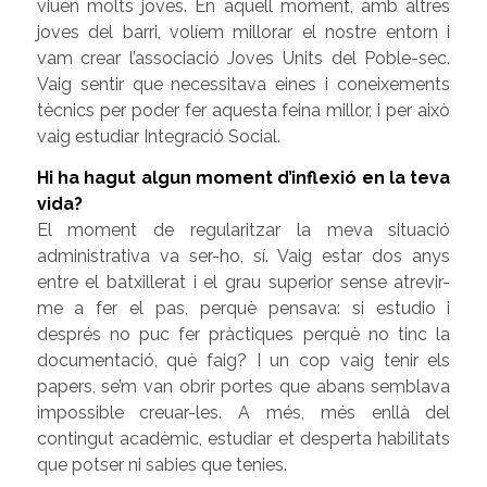
viuen molts joves. En aquell moment, amb altres
joves del barri, volíem millorar el nostre entorn i
vam crear l’associació Joves Units del Poble-sec.
Vaig sentir que necessitava eines i coneixements
tècnics per poder fer aquesta feina millor, i per això
vaig estudiar Integració Social.
Hi ha hagut algun moment d’inflexió en la teva
vida?
El moment de regularitzar la meva situació
administrativa va ser-ho, sí. Vaig estar dos anys
entre el batxillerat i el grau superior sense atrevir-
me a fer el pas, perquè pensava: si estudio i
després no puc fer pràctiques perquè no tinc la
documentació, què faig? I un cop vaig tenir els
papers, se’m van obrir portes que abans semblava
impossible creuar-les. A més, més enllà del
contingut acadèmic, estudiar et desperta habilitats
que potser ni sabies que tenies.