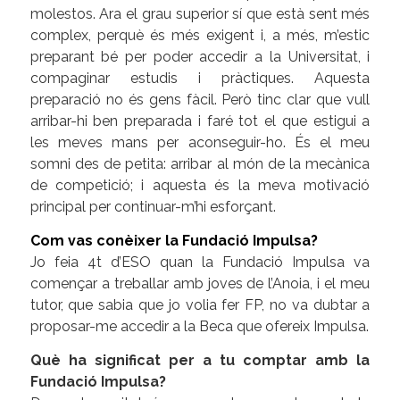
molestos. Ara el grau superior sí que està sent més
complex, perquè és més exigent i, a més, m’estic
preparant bé per poder accedir a la Universitat, i
compaginar estudis i pràctiques. Aquesta
preparació no és gens fàcil. Però tinc clar que vull
arribar-hi ben preparada i faré tot el que estigui a
les meves mans per aconseguir-ho. És el meu
somni des de petita: arribar al món de la mecànica
de competició; i aquesta és la meva motivació
principal per continuar-m’hi esforçant.
Com vas conèixer la Fundació Impulsa?
Jo feia 4t d’ESO quan la Fundació Impulsa va
començar a treballar amb joves de l’Anoia, i el meu
tutor, que sabia que jo volia fer FP, no va dubtar a
proposar-me accedir a la Beca que ofereix Impulsa.
Què ha significat per a tu comptar amb la
Fundació Impulsa?