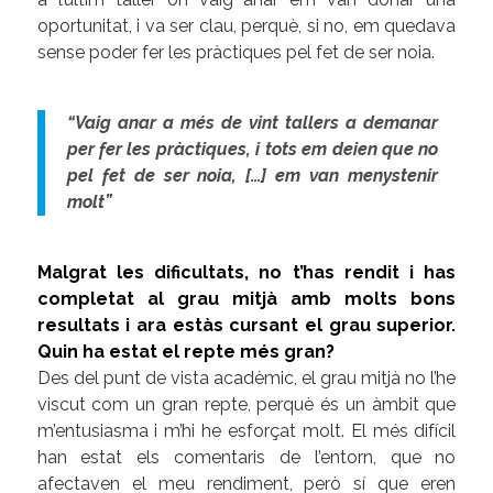
oportunitat, i va ser clau, perquè, si no, em quedava
sense poder fer les pràctiques pel fet de ser noia.
“Vaig anar a més de vint tallers a demanar
per fer les pràctiques, i tots em deien que no
pel fet de ser noia, […] em van menystenir
molt”
Malgrat les dificultats, no t’has rendit i has
completat al grau mitjà amb molts bons
resultats i ara estàs cursant el grau superior.
Quin ha estat el repte més gran?
Des del punt de vista acadèmic, el grau mitjà no l’he
viscut com un gran repte, perquè és un àmbit que
m’entusiasma i m’hi he esforçat molt. El més difícil
han estat els comentaris de l’entorn, que no
afectaven el meu rendiment, però sí que eren