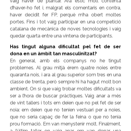
vaig haver de plantar. Ara estic molt contenta
d’haver-ho fet i, malgrat els comentaris en contra,
haver decidit fer FP, perquè m’ha obert moltes
portes. Fins i tot vaig participar en una competició
catalana de mecànica de noves tecnologies i vaig
quedar quarta entre una vintena de participants.
Has tingut alguna dificultat pel fet de ser
dona en un àmbit tan masculinitzat?
En general, amb els companys no he tingut
problemes. Al grau mitjà érem quatre noies entre
quaranta nois, i ara al grau superior som tres en una
classe de trenta, però sempre hi ha hagut molt bon
ambient. On sí que vaig trobar moltes dificultats va
ser a l’hora de buscar pràctiques. Vaig anar a més
de vint tallers i tots em deien que no pel fet de ser
noia: em deien que no tenien vestuari per a noies,
que no seria capaç de fer la feina o que no tenia
prou formació. Em van menystenir molt. Finalment,
a l’últim taller on vaig anar em van donar una