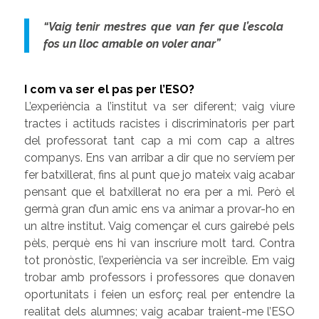
“Vaig tenir mestres que van fer que l’escola
fos un lloc amable on voler anar”
I com va ser el pas per l’ESO?
L’experiència a l’institut va ser diferent; vaig viure
tractes i actituds racistes i discriminatoris per part
del professorat tant cap a mi com cap a altres
companys. Ens van arribar a dir que no servíem per
fer batxillerat, fins al punt que jo mateix vaig acabar
pensant que el batxillerat no era per a mi. Però el
germà gran d’un amic ens va animar a provar-ho en
un altre institut. Vaig començar el curs gairebé pels
pèls, perquè ens hi van inscriure molt tard. Contra
tot pronòstic, l’experiència va ser increïble. Em vaig
trobar amb professors i professores que donaven
oportunitats i feien un esforç real per entendre la
realitat dels alumnes; vaig acabar traient-me l’ESO