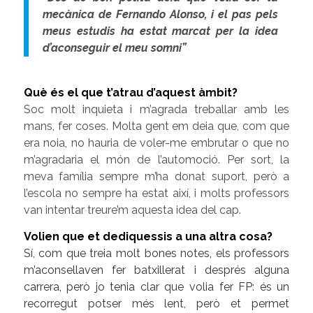
mecànica de Fernando Alonso, i el pas pels
meus estudis ha estat marcat per la idea
d’aconseguir el meu somni”
Què és el que t’atrau d’aquest àmbit?
Soc molt inquieta i m’agrada treballar amb les
mans, fer coses. Molta gent em deia que, com que
era noia, no hauria de voler-me embrutar o que no
m’agradaria el món de l’automoció. Per sort, la
meva família sempre m’ha donat suport, però a
l’escola no sempre ha estat així, i molts professors
van intentar treure’m aquesta idea del cap.
Volien que et dediquessis a una altra cosa?
Sí, com que treia molt bones notes, els professors
m’aconsellaven fer batxillerat i després alguna
carrera, però jo tenia clar que volia fer FP: és un
recorregut potser més lent, però et permet