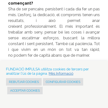
començant?
S’ha de ser pencaire, persistent i cada dia fer un pas
més. L’esforç, la dedicació, el compromís tenen uns
resultats, i això permet anar
creixent professionalment. El més important és
treballar amb seny, pensar bé les coses i avançar
sense escatimar esforços, buscant la millora
constant i sent persistent. També cal paciència. Tot
i que vivim en un món on tot va tan ràpid,
no podem fer de capità abans que de mariner.
FUNDACIÓ IMPULSA utilitza cookies de tercers per
«En un món on tot va tan ràpid no podem
analitzar l'ús de la pàgina.
Més Informació
voler fer de capità abans que de mariner»
REBUTJAR COOKIES
CONFIGURAR COOKIES
ACCEPTAR COOKIES
D’on surt la teva sensibilitat per l’educació i
l’aposta pels joves?
Quan vaig deixar el món directiu per dedicar-me a