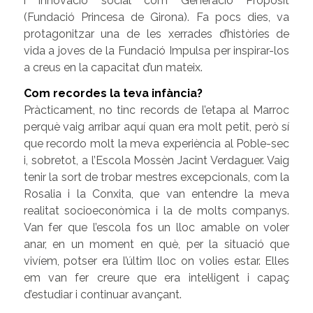
i innovació social com Generació Propòsit
(Fundació Princesa de Girona). Fa pocs dies, va
protagonitzar una de les xerrades d’històries de
vida a joves de la Fundació Impulsa per inspirar-los
a creus en la capacitat d’un mateix.
Com recordes la teva infància?
Pràcticament, no tinc records de l’etapa al Marroc
perquè vaig arribar aquí quan era molt petit, però sí
que recordo molt la meva experiència al Poble-sec
i, sobretot, a l’Escola Mossèn Jacint Verdaguer. Vaig
tenir la sort de trobar mestres excepcionals, com la
Rosalia i la Conxita, que van entendre la meva
realitat socioeconòmica i la de molts companys.
Van fer que l’escola fos un lloc amable on voler
anar, en un moment en què, per la situació que
vivíem, potser era l’últim lloc on volies estar. Elles
em van fer creure que era intel·ligent i capaç
d’estudiar i continuar avançant.