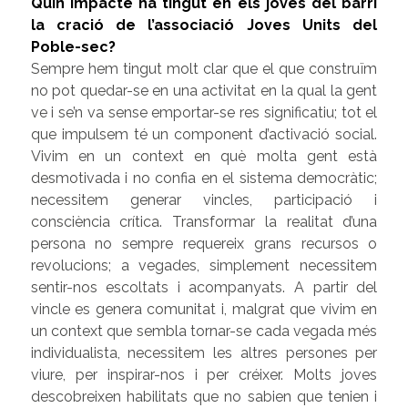
Quin impacte ha tingut en els joves del barri
la cració de l’associació Joves Units del
Poble-sec?
Sempre hem tingut molt clar que el que construïm
no pot quedar-se en una activitat en la qual la gent
ve i se’n va sense emportar-se res significatiu; tot el
que impulsem té un component d’activació social.
Vivim en un context en què molta gent està
desmotivada i no confia en el sistema democràtic;
necessitem generar vincles, participació i
consciència crítica. Transformar la realitat d’una
persona no sempre requereix grans recursos o
revolucions; a vegades, simplement necessitem
sentir-nos escoltats i acompanyats. A partir del
vincle es genera comunitat i, malgrat que vivim en
un context que sembla tornar-se cada vegada més
individualista, necessitem les altres persones per
viure, per inspirar-nos i per créixer. Molts joves
descobreixen habilitats que no sabien que tenien i