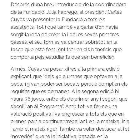
Després d’una breu introducció de la coordinadora
de la Fundació, Júlia Fabregó, el president Carles
Cuyàs va presentar la Fundació a tots els
assistents. Tot i que també va parlar d’on havia
sorgit la idea de crear-la i de les seves primeres
passes, el seu torn es va centrar sobretot en la
tasca que està fent l’entitat i en els beneficis que
comporta pels estudiants que se’n beneficien.
A més, Cuyàs va posar xifres a la primera edició
explicant que “dels 40 alumnes que optaven a la
beca, 19 van poder ser becats perquè complien els
requisits que es demanen. A la segona edició hi
haurà 36 joves, entre els de primer any i segon, que
s’acolliran al Programa”. Amb tot, va fer-ne una
valoració positiva i va engrescar a tots els que en
prenen part a continuar treballant en la mateixa línia
i amb el mateix rigor. També va voler destacar el fet
“novedós” que té la iniciativa, basada en la