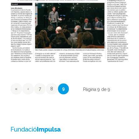
«
‹
7
8
9
Pàgina 9 de 9