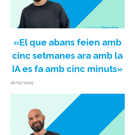
«El que abans feien amb
cinc setmanes ara amb la
IA es fa amb cinc minuts»
18/02/2025