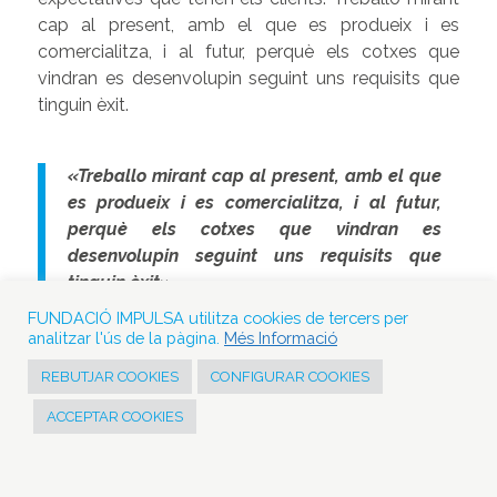
cap al present, amb el que es produeix i es
comercialitza, i al futur, perquè els cotxes que
vindran es desenvolupin seguint uns requisits que
tinguin èxit.
«Treballo mirant cap al present, amb el que
es produeix i es comercialitza, i al futur,
perquè els cotxes que vindran es
desenvolupin seguint uns requisits que
tinguin èxit»
FUNDACIÓ IMPULSA utilitza cookies de tercers per
analitzar l'ús de la pàgina.
Més Informació
Pel que dius interacciones amb moltes
REBUTJAR COOKIES
CONFIGURAR COOKIES
persones a la vegada
Sí, treballo amb totes les àrees de l’empresa.
ACCEPTAR COOKIES
Interacciono amb tots els departaments, perquè he
d’assegurar que un cotxe surt amb els estàndards
de qualitat fixats. Estem parlant d’unes 15.000