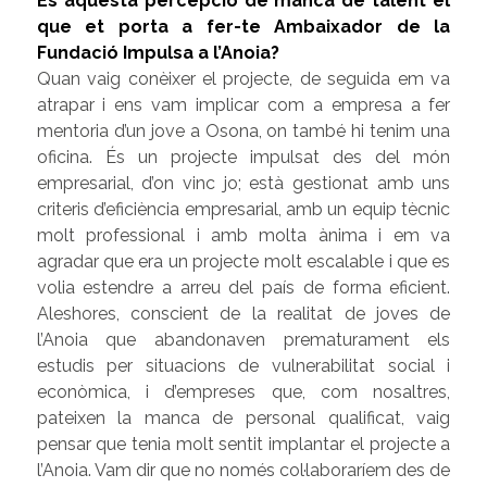
És aquesta percepció de manca de talent el
que et porta a fer-te Ambaixador de la
Fundació Impulsa a l’Anoia?
Quan vaig conèixer el projecte, de seguida em va
atrapar i ens vam implicar com a empresa a fer
mentoria d’un jove a Osona, on també hi tenim una
oficina. És un projecte impulsat des del món
empresarial, d’on vinc jo; està gestionat amb uns
criteris d’eficiència empresarial, amb un equip tècnic
molt professional i amb molta ànima i em va
agradar que era un projecte molt escalable i que es
volia estendre a arreu del país de forma eficient.
Aleshores, conscient de la realitat de joves de
l’Anoia que abandonaven prematurament els
estudis per situacions de vulnerabilitat social i
econòmica, i d’empreses que, com nosaltres,
pateixen la manca de personal qualificat, vaig
pensar que tenia molt sentit implantar el projecte a
l’Anoia. Vam dir que no només col·laboraríem des de