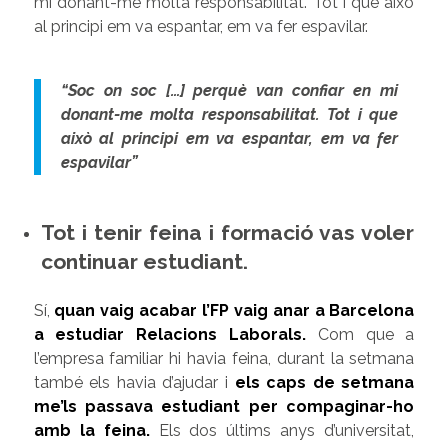
mi donant-me molta responsabilitat. Tot i que això
al principi em va espantar, em va fer espavilar.
“Soc on soc […] perquè van confiar en mi
donant-me molta responsabilitat. Tot i que
això al principi em va espantar, em va fer
espavilar”
Tot i tenir feina i formació vas voler
continuar estudiant.
Sí,
quan vaig acabar l’FP vaig anar a Barcelona
a estudiar Relacions Laborals
.
Com que a
l’empresa familiar hi havia feina, durant la setmana
també els havia d’ajudar i
els caps de setmana
me’ls passava estudiant per compaginar-ho
amb la feina.
Els dos últims anys d’universitat,