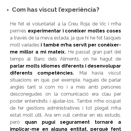
Com has viscut l’experiència?
He fet el voluntariat a la Creu Roja de Vic i m’ha
permès
experimentar i conèixer moltes coses
a través de la meva estada, ja que hi he fet tasques
molt variades
i també m’ha servit per conèixer-
me millor a mi mateix.
He passat gran part del
temps al Banc dels Aliments, on he hagut de
parlar molts idiomes diferents i desenvolupar
diferents competències.
Mai havia viscut
situacions en què, per exemple, hagués de parlar
anglès tant sí com no i a més amb persones
desconegudes on la comunicació era clau per
poder entendre’ls i ajudar-los. També m’he ocupat
de fer gestions administratives i tot plegat m’ha
estat molt útil. Ara em vull centrar en els estudis,
però
quan pugui segurament tornaré a
implicar-me en alguna entitat, perquè fent