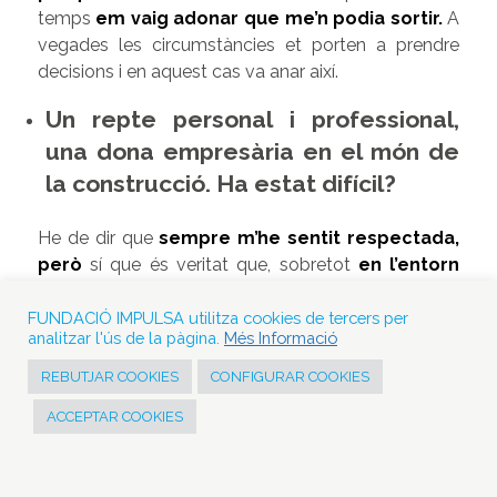
temps
em vaig adonar que me’n podia
sortir.
A
vegades les circumstàncies et porten a prendre
decisions i en aquest cas va anar així.
Un repte personal i professional,
una dona empresària en el món de
la construcció. Ha estat difícil?
He de dir que
sempre m’he sentit respectada,
però
sí que és veritat que, sobretot
en l’entorn
més directe, m’adonava que no tenia la
mateixa autoritat que el meu pare
.
Per sort,
FUNDACIÓ IMPULSA utilitza cookies de tercers per
analitzar l'ús de la pàgina.
Més Informació
amb el temps això ha anat canviant i penso que els
mitjans de comunicació també hi han tingut un
REBUTJAR COOKIES
CONFIGURAR COOKIES
paper important.
Malgrat que és un món
ACCEPTAR COOKIES
d’homes
(a l’empresa fins fa cinc anys érem només
dues dones),
em sento bé dirigint.
Penso que si
als llocs de decisions hi hagués més dones, la seva