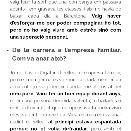
vaig tenir la sort que una companya em passava
apunts i em gravava les classes, i així no havia de
baixar cada dia a Barcelona.
Vaig haver
d’esforçar-me per poder compaginar-ho tot,
però no ho vaig viure amb estrès sinó com
una superació personal.
De la carrera a l’empresa familiar.
Com va anar això?
Jo no havia d’agafar el relleu a l’empresa familiar,
però el meu germà es va morir sobtadament en un
accident i jo vaig decidir quedar-me al costat del
meu pare. Vam fer un bon equip durant anys
;
ell era una persona decidida, valenta, treballadora i
molt extrovertit, el que compensava la meva visió
més prudent i introvertida. Mica en mica em va anar
cedint el relleu:
al principi estava espantada
perquè no el volia defraudar
,
però amb el